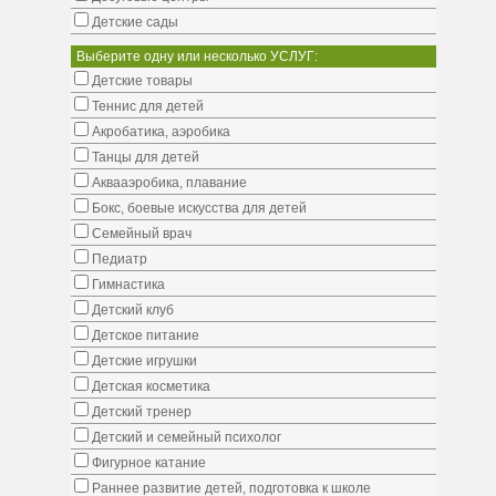
Детские сады
Выберите одну или несколько УСЛУГ:
Детские товары
Теннис для детей
Акробатика, аэробика
Танцы для детей
Аквааэробика, плавание
Бокс, боевые искусства для детей
Семейный врач
Педиатр
Гимнастика
Детский клуб
Детское питание
Детские игрушки
Детская косметика
Детский тренер
Детский и семейный психолог
Фигурное катание
Раннее развитие детей, подготовка к школе