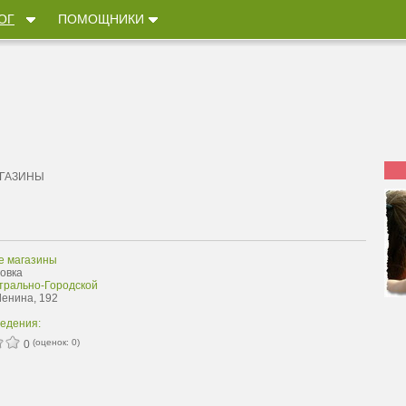
ОГ
ПОМОЩНИКИ
АГАЗИНЫ
е магазины
ловка
трально-Городской
Ленина, 192
ведения:
(оценок:
0
)
0