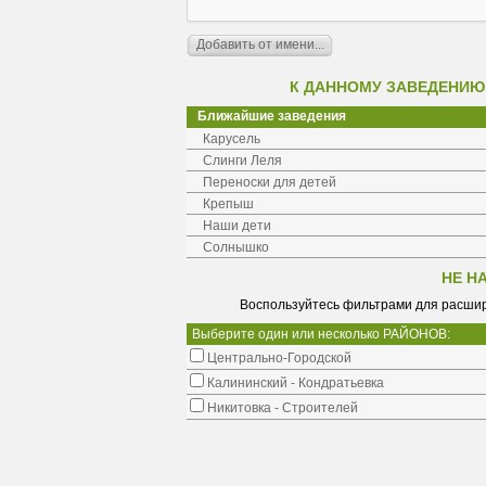
К ДАННОМУ ЗАВЕДЕНИЮ
Ближайшие заведения
Карусель
Слинги Леля
Переноски для детей
Крепыш
Наши дети
Солнышко
НЕ Н
Воспользуйтесь фильтрами для расшир
Выберите один или несколько РАЙОНОВ:
Центрально-Городской
Калининский - Кондратьевка
Никитовка - Строителей