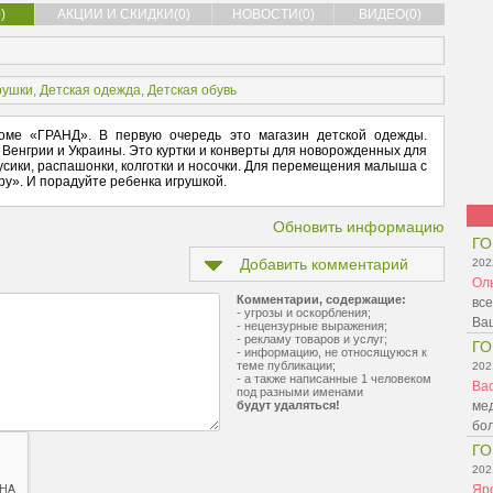
)
АКЦИИ И СКИДКИ(0)
НОВОСТИ(0)
ВИДЕО(0)
рушки
,
Детская одежда
,
Детская обувь
оме «ГРАНД». В первую очередь это магазин детской одежды.
 Венгрии и Украины. Это куртки и конверты для новорожденных для
русики, распашонки, колготки и носочки. Для перемещения малыша с
ру». И порадуйте ребенка игрушкой.
Обновить информацию
ГО
Добавить комментарий
202
Ол
Комментарии, содержащие:
все
- угрозы и оскорбления;
Ва
- нецензурные выражения;
- рекламу товаров и услуг;
ГО
- информацию, не относящуюся к
теме публикации;
202
- а также написанные 1 человеком
Ва
под разными именами
будут удаляться!
ме
бо
ГО
202
Яр