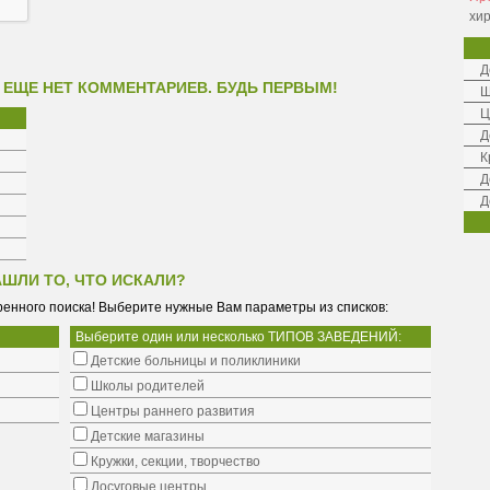
хир
Д
 ЕЩЕ НЕТ КОММЕНТАРИЕВ. БУДЬ ПЕРВЫМ!
Ш
Ц
Д
К
Д
Д
АШЛИ ТО, ЧТО ИСКАЛИ?
енного поиска! Выберите нужные Вам параметры из списков:
Выберите один или несколько ТИПОВ ЗАВЕДЕНИЙ:
Детские больницы и поликлиники
Школы родителей
Центры раннего развития
Детские магазины
Кружки, секции, творчество
Досуговые центры